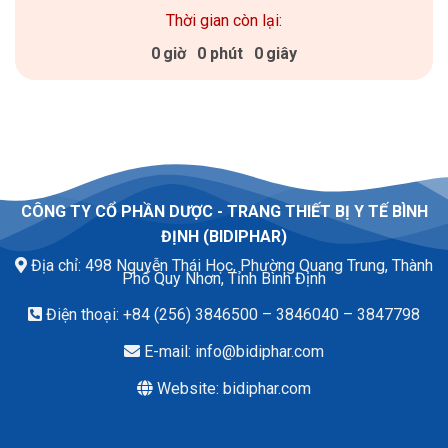
Thời gian còn lại:
0
giờ
0
phút
0
giây
CÔNG TY CỔ PHẦN DƯỢC - TRANG THIẾT BỊ Y TẾ BÌNH
ĐỊNH (BIDIPHAR)
Địa chỉ:
498 Nguyễn Thái Học, Phường Quang Trung, Thành
Phố Quy Nhơn, Tỉnh Bình Định
Điện thoại: +84 (256) 3846500 – 3846040 – 3847798
E-mail:
info@bidiphar.com
Website:
bidiphar.com