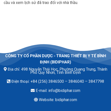
cầu và xem lịch sử đã trao đổi với nhà thầu.
CÔNG TY CỔ PHẦN DƯỢC - TRANG THIẾT BỊ Y TẾ BÌNH
ĐỊNH (BIDIPHAR)
Địa chỉ:
498 Nguyễn Thái Học, Phường Quang Trung, Thành
Phố Quy Nhơn, Tỉnh Bình Định
Điện thoại: +84 (256) 3846500 – 3846040 – 3847798
E-mail:
info@bidiphar.com
Website:
bidiphar.com