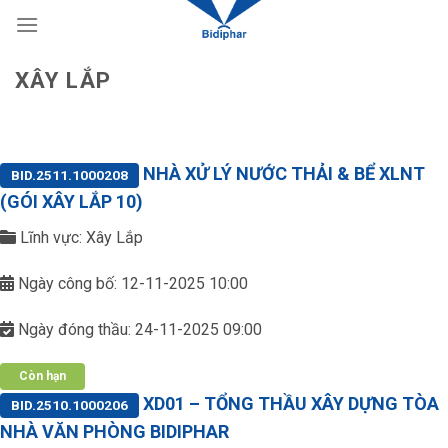
Skip
to
content
XÂY LẮP
NHÀ XỬ LÝ NƯỚC THẢI & BỂ XLNT
BID.2511.1000208
(GÓI XÂY LẮP 10)
Lĩnh vực: Xây Lắp
Ngày công bố: 12-11-2025 10:00
Ngày đóng thầu: 24-11-2025 09:00
Còn hạn
XD01 – TỔNG THẦU XÂY DỰNG TÒA
BID.2510.1000206
NHÀ VĂN PHÒNG BIDIPHAR