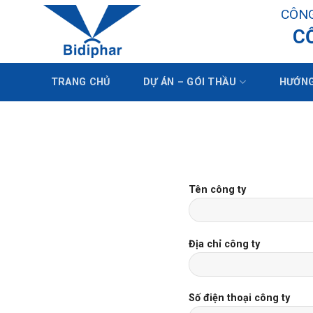
Skip
CÔNG
to
C
content
TRANG CHỦ
DỰ ÁN – GÓI THẦU
HƯỚNG
Tên công ty
Địa chỉ công ty
Số điện thoại công ty