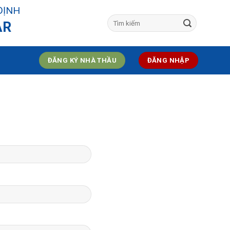
ĐỊNH
AR
ĐĂNG KÝ NHÀ THẦU
ĐĂNG NHẬP